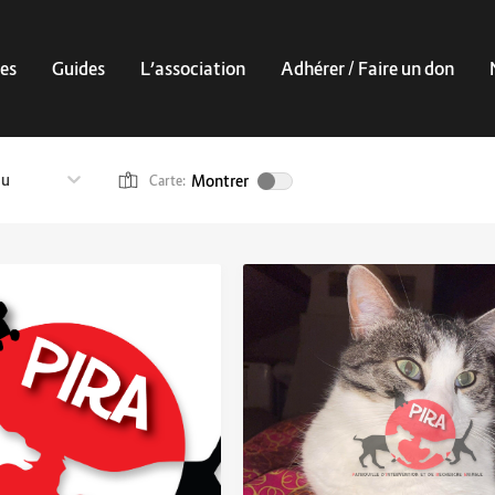
es
Guides
L’association
Adhérer / Faire un don
au
Montrer
Carte: