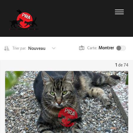
Montrer
Nouveau
Carte:
Trier par:
1
de 74