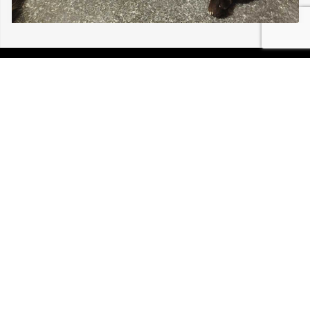
06/08/2026 BLOTZHEIM ALISÉA 30 211
P.I.R.A. est la Patrouille d’Intervention et de Recherche
Animale. C’est une association loi 1908 à but non lucratif,
reconnue d’intérêt général.
Mentions légales
Politique de confidentialité
Retrouvez-nous sur Facebook
Site développé par