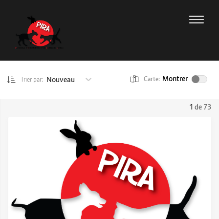
Montrer
Nouveau
Carte:
Trier par:
1
de 73