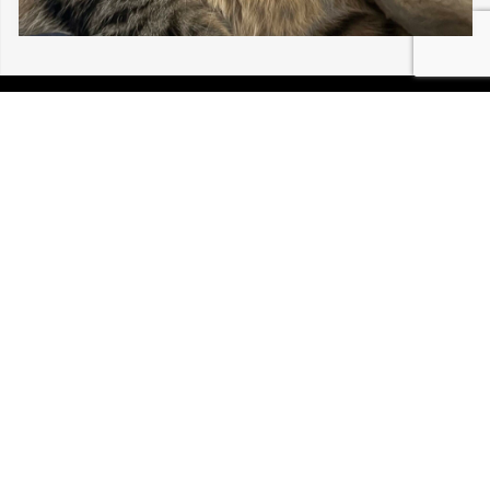
06/08/2026 MULHOUSE LOU BÉBÉ CHAT
30 196
P.I.R.A. est la Patrouille d’Intervention et de Recherche
Animale. C’est une association loi 1908 à but non lucratif,
reconnue d’intérêt général.
Mentions légales
Politique de confidentialité
Retrouvez-nous sur Facebook
Site développé par