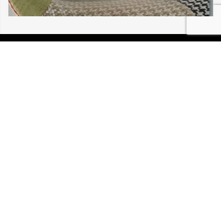
05/08/2026 BUHL PINCETTE 30 203
P.I.R.A. est la Patrouille d’Intervention et de Recherche
Animale. C’est une association loi 1908 à but non lucratif,
reconnue d’intérêt général.
Mentions légales
Politique de confidentialité
Retrouvez-nous sur Facebook
Site développé par