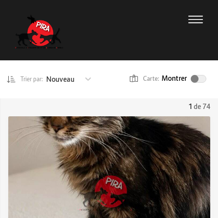
Montrer
Nouveau
Carte:
Trier par:
1
de 74