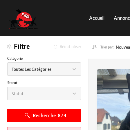
Accueil
Annonc
Filtre
Réinitialiser
Nouve
Trier par:
Catégorie
Toutes Les Catégories
Statut
Statut
Recherche
874