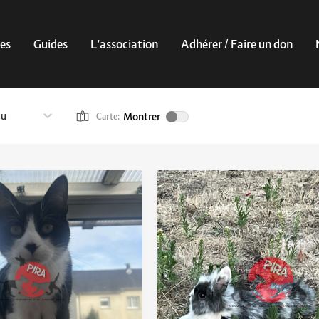
es
Guides
L’association
Adhérer / Faire un don
au
Montrer
Carte: