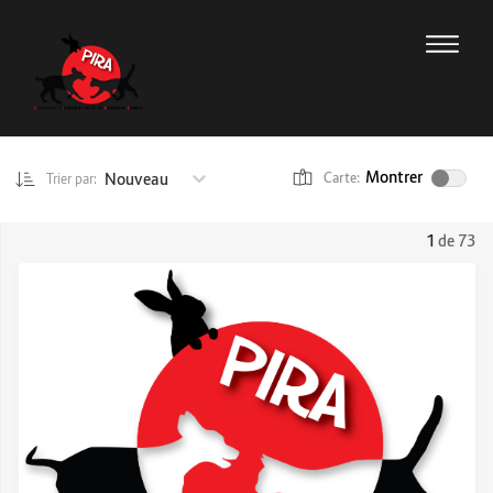
Montrer
Nouveau
Carte:
Trier par:
1
de 73