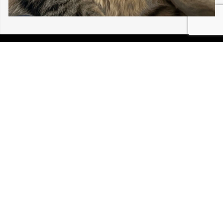
06/08/2026 MULHOUSE LOU BÉBÉ CHAT
30 196
P.I.R.A. est la Patrouille d’Intervention et de Recherche
Animale. C’est une association loi 1908 à but non lucratif,
reconnue d’intérêt général.
Mentions légales
Politique de confidentialité
Retrouvez-nous sur Facebook
Site développé par