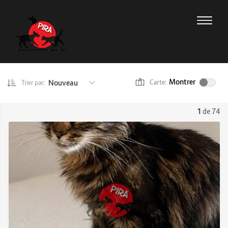
Montrer
Nouveau
Carte:
Trier par:
1
de 74