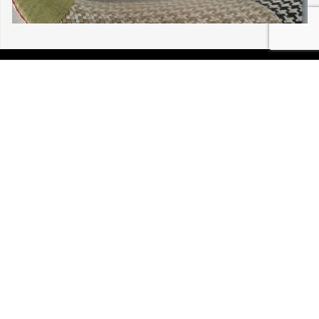
05/08/2026 BUHL PINCETTE 30 203
P.I.R.A. est la Patrouille d’Intervention et de Recherche
Animale. C’est une association loi 1908 à but non lucratif,
reconnue d’intérêt général.
Mentions légales
Politique de confidentialité
Retrouvez-nous sur Facebook
Site développé par