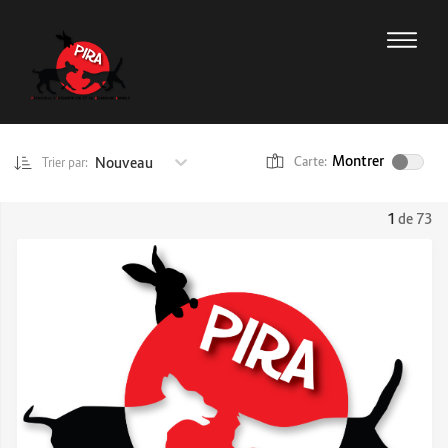
Montrer
Nouveau
Carte:
Trier par:
1
de 73