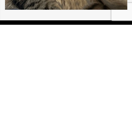
06/08/2026 MULHOUSE LOU BÉBÉ CHAT
30 196
P.I.R.A. est la Patrouille d’Intervention et de Recherche
Animale. C’est une association loi 1908 à but non lucratif,
reconnue d’intérêt général.
Mentions légales
Politique de confidentialité
Retrouvez-nous sur Facebook
Site développé par