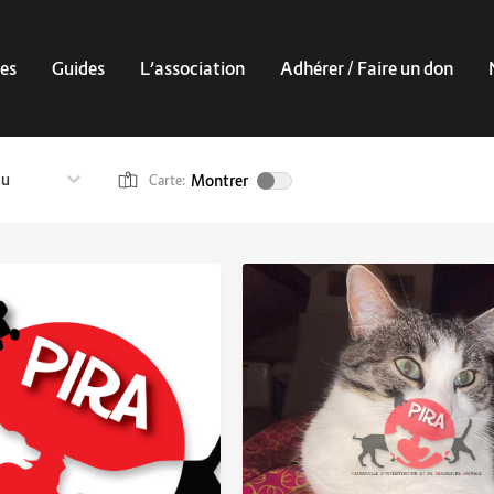
es
Guides
L’association
Adhérer / Faire un don
au
Montrer
Carte: