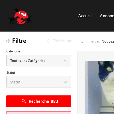
Accueil
Annonc
Filtre
Réinitialiser
Nouve
Trier par:
Catégorie
Toutes Les Catégories
Statut
Statut
Recherche
883