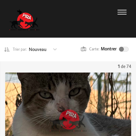
Montrer
Nouveau
Carte:
Trier par:
1
de 74