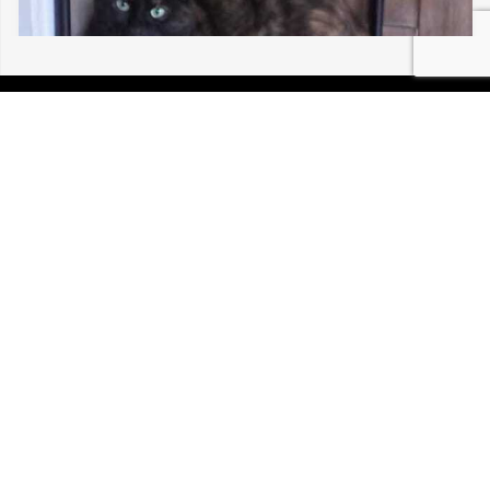
30/07/2026 SAINTE-MARIE-AUX-MINES 30
213
P.I.R.A. est la Patrouille d’Intervention et de Recherche
Animale. C’est une association loi 1908 à but non lucratif,
reconnue d’intérêt général.
Mentions légales
Politique de confidentialité
Retrouvez-nous sur Facebook
Site développé par