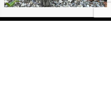
08/08/2026 COLMAR CHAT VU ERRANT
P.I.R.A. est la Patrouille d’Intervention et de Recherche
Animale. C’est une association loi 1908 à but non lucratif,
reconnue d’intérêt général.
Mentions légales
Politique de confidentialité
Retrouvez-nous sur Facebook
Site développé par