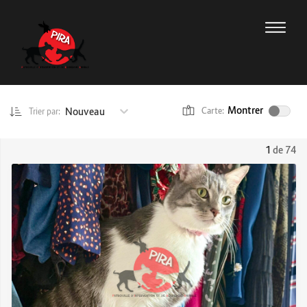
Montrer
Nouveau
Carte:
Trier par:
1
de 74