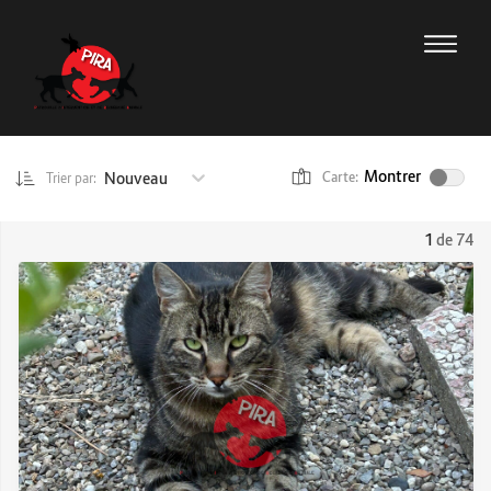
Montrer
Nouveau
Carte:
Trier par:
1
de 74