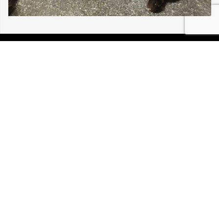
06/08/2026 BLOTZHEIM ALISÉA 30 211
P.I.R.A. est la Patrouille d’Intervention et de Recherche
Animale. C’est une association loi 1908 à but non lucratif,
reconnue d’intérêt général.
Mentions légales
Politique de confidentialité
Retrouvez-nous sur Facebook
Site développé par