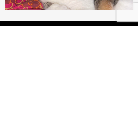
06/08/2026 MULHOUSE NENELLE 30 197
P.I.R.A. est la Patrouille d’Intervention et de Recherche
Animale. C’est une association loi 1908 à but non lucratif,
reconnue d’intérêt général.
Mentions légales
Politique de confidentialité
Retrouvez-nous sur Facebook
Site développé par