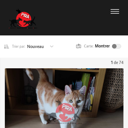
Montrer
Nouveau
Carte:
Trier par:
1
de 74