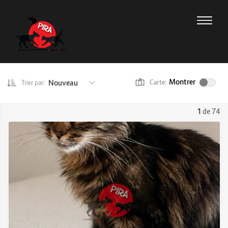
Montrer
Nouveau
Carte:
Trier par:
1
de 74