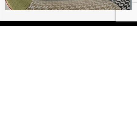
05/08/2026 BUHL PINCETTE 30 203
P.I.R.A. est la Patrouille d’Intervention et de Recherche
Animale. C’est une association loi 1908 à but non lucratif,
reconnue d’intérêt général.
Mentions légales
Politique de confidentialité
Retrouvez-nous sur Facebook
Site développé par