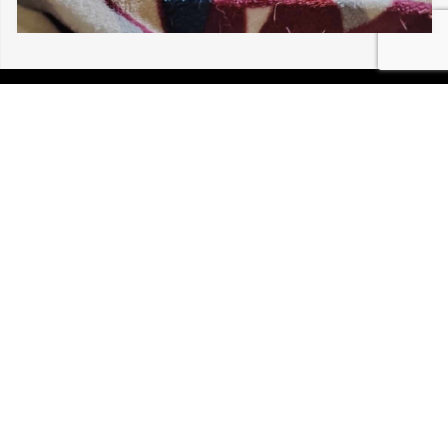
04/08/2026 BETTLACH CHIPIE TORTUE
PERDUE
P.I.R.A. est la Patrouille d’Intervention et de Recherche
Animale. C’est une association loi 1908 à but non lucratif,
reconnue d’intérêt général.
Mentions légales
Politique de confidentialité
Retrouvez-nous sur Facebook
Site développé par