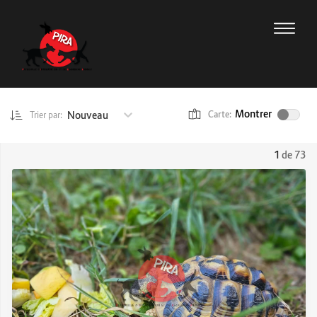
Montrer
Nouveau
Carte:
Trier par:
1
de 73