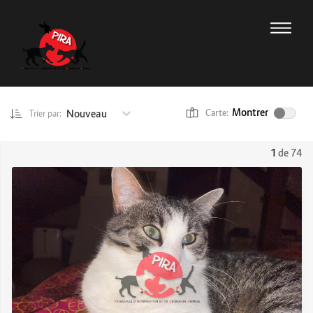
Montrer
Nouveau
Carte:
Trier par:
1
de 74